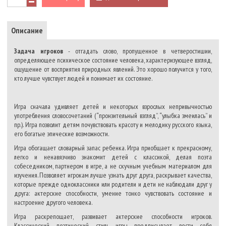
Описание
Задача игроков
- отгадать слово, пропущенное в четверостишии,
определяющее психическое состояние человека, характеризующее взгляд,
ощущение от восприятия природных явлений. Это хорошо получится у того,
кто лучше чувствует людей и понимает их состояние.
Игра сначала удивляет детей и некоторых взрослых непривычностью
употребления словосочетаний (“пронзительный взгляд”, “улыбка змеилась” и
пр.). Игра позволит детям почувствовать красоту и мелодику русского языка,
его богатые эпические возможности.
Игра обогащает словарный запас ребенка. Игра приобщает к прекрасному,
легко и ненавязчиво знакомит детей с классикой, делая поэта
собеседником, партнером в игре, а не скучным учебным материалом для
изучения. Позволяет игрокам лучше узнать друг друга, раскрывает качества,
которые прежде одноклассники или родители и дети не наблюдали друг у
друга: актерские способности, умение тонко чувствовать состояние и
настроение другого человека.
Игра раскрепощает, развивает актерские способности игроков.
Классический, поэтический стиль игры предписывает вести себя