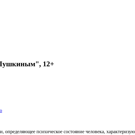
 Пушкиным", 12+
ю
ии, определяющее психическое состояние человека, характеризу